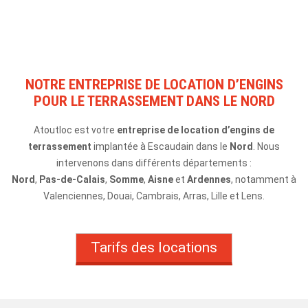
Camion benne
Chariot élévateur / télescopique
NOTRE ENTREPRISE DE LOCATION D’ENGINS
Chargeuse / Dumper
POUR LE TERRASSEMENT DANS LE NORD
Contact – Devis
Atoutloc est votre
entreprise de location d’engins de
terrassement
implantée à Escaudain dans le
Nord
. Nous
intervenons dan
s différents départements :
Nord
,
Pas-de-Calais
,
Somme
,
Aisne
et
Ardennes
, notamment à
Valenciennes, Douai, Cambrais, Arras, Lille et Lens.
Tarifs des locations